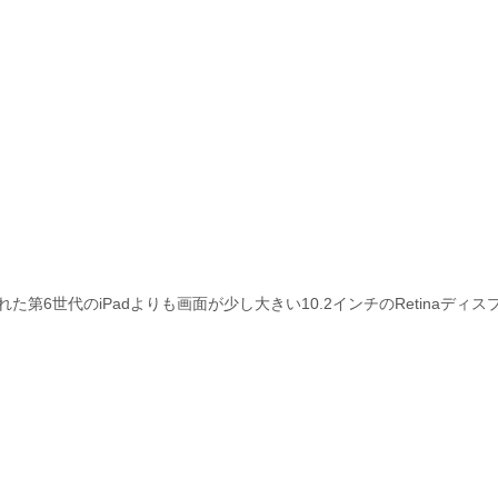
された第6世代のiPadよりも画面が少し大きい10.2インチのRetinaディ